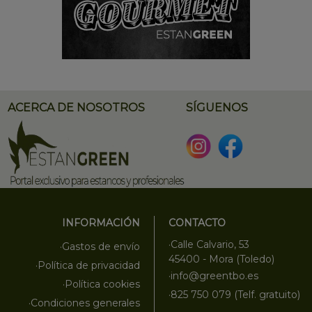
ACERCA DE NOSOTROS
SÍGUENOS
INFORMACIÓN
CONTACTO
·Calle Calvario, 53
·Gastos de envío
45400 - Mora (Toledo)
·Política de privacidad
·info@greentbo.es
·Política cookies
·825 750 079 (Telf. gratuito)
·Condiciones generales