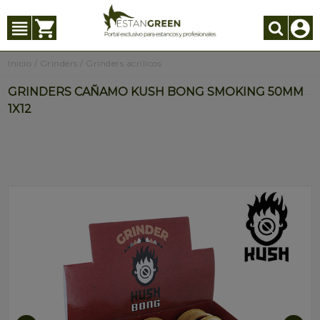
Inicio
/
Grinders
/
Grinders acrílicos
GRINDERS CAÑAMO KUSH BONG SMOKING 50MM
1X12