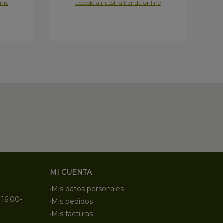
ine
accede a nuestra tienda online
MI CUENTA
·Mis datos personales
 16:00-
·Mis pedidos
·Mis facturas