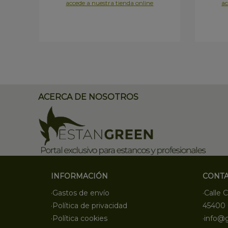
accede a nuestra tienda online
ac
ACERCA DE NOSOTROS
INFORMACIÓN
CONT
·Gastos de envío
·Calle C
·Política de privacidad
45400 
·Política cookies
·info@