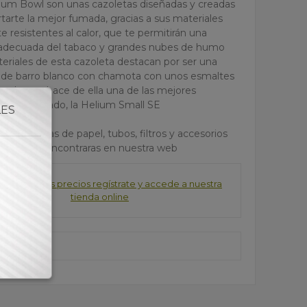
lium Bowl son unas cazoletas diseñadas y creadas
rtarte la mejor fumada, gracias a sus materiales
e resistentes al calor, que te permitirán una
adecuada del tabaco y grandes nubes de humo
teriales de esta cazoleta destacan por ser una
 de barro blanco con chamota con unos esmaltes
s, lo que hace de ella una de las mejores
s del mercado, la Helium Small SE
LES
ores marcas de papel, tubos, filtros y accesorios
estanco lo encontraras en nuestra web
consultar los precios regístrate y accede a nuestra
tienda online