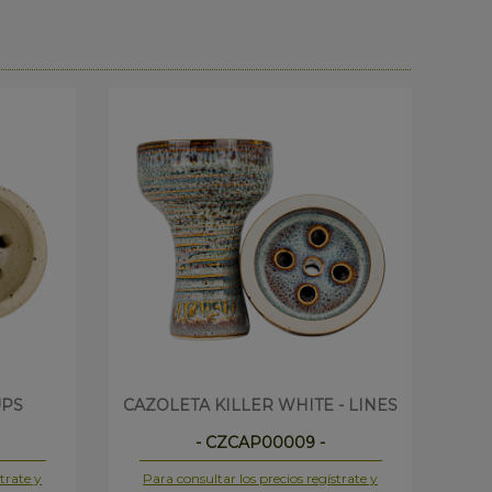
UPS
CAZOLETA KILLER WHITE - LINES
C
- CZCAP00009 -
trate y
Para consultar los precios regístrate y
Pa