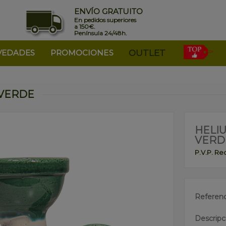
ENVÍO GRATUITO
En pedidos superiores
a 150€.
Península 24/48h.
VEDADES
PROMOCIONES
OUTLET
 VERDE
HELIU
VERD
P.V.P. R
Referenc
Descripc