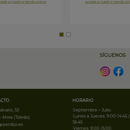
cede a nuestra tienda online
accede a nuestra tienda onl
SÍGUENOS
ACTO
HORARIO
alvario, 53
·Septiembre – Julio:
·Lunes a Jueves: 9:00-14:45 /
- Mora (Toledo)
18:45
greentbo.es
·Viernes: 9:00-15:00