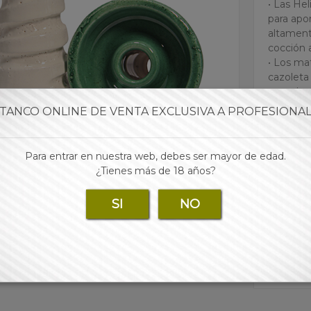
• Las He
para apo
altament
cocción 
• Los ma
cazoleta
novedoso
cazoleta
TANCO ONLINE DE VENTA EXCLUSIVA A PROFESIONA
• Las mej
para tu 
Para entrar en nuestra web, debes ser mayor de edad.
¿Tienes más de 18 años?
Para 
SI
NO