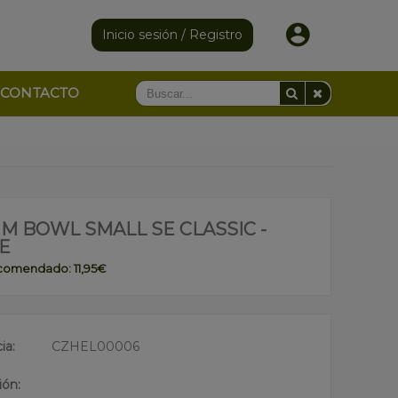
Inicio sesión / Registro
CONTACTO
M BOWL SMALL SE CLASSIC -
E
ecomendado: 11,95€
ia:
CZHEL00006
ión: