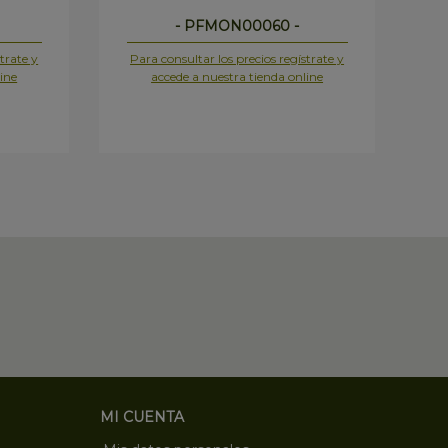
- PFMON00060 -
trate y
Para consultar los precios regístrate y
Pa
ine
accede a nuestra tienda online
MI CUENTA