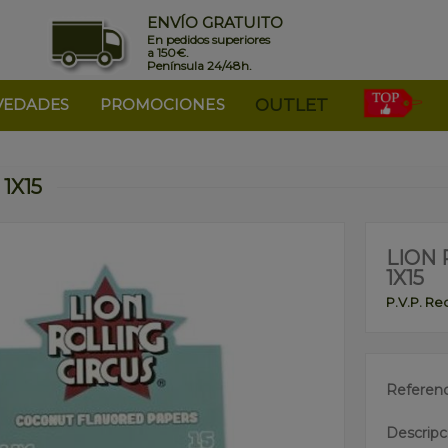
ENVÍO GRATUITO
En pedidos superiores
a 150€.
Península 24/48h.
VEDADES
PROMOCIONES
OUTLET
1X15
LION 
1X15
P.V.P. R
Referenc
Descripc