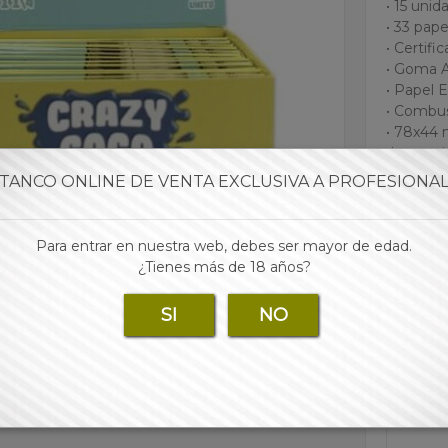
• 15 unid
• 33 papel
• Certif
• Goma A
• Papel 
• Combu
• 78x44
•Las mej
para tu 
TANCO ONLINE DE VENTA EXCLUSIVA A PROFESIONA
Para entrar en nuestra web, debes ser mayor de edad.
Marca:
¿Tienes más de 18 años?
SI
NO
Para 