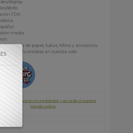
ades/display
es/librllo
icación FDA
rábica
Español
stión media
 mm
ores marcas de papel, tubos, filtros y accesorios
estanco lo encontraras en nuestra web
LES
consultar los precios regístrate y accede a nuestra
tienda online