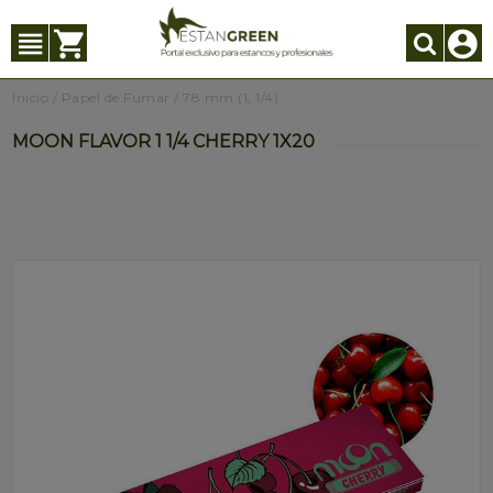
Inicio
/
Papel de Fumar
/
78 mm (1, 1/4)
MOON FLAVOR 1 1/4 CHERRY 1X20