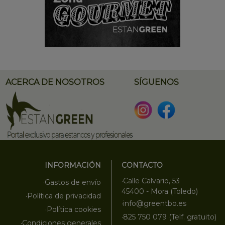
ACERCA DE NOSOTROS
SÍGUENOS
INFORMACIÓN
CONTACTO
·Calle Calvario, 53
·Gastos de envío
45400 - Mora (Toledo)
·Política de privacidad
·info@greentbo.es
·Política cookies
·825 750 079 (Telf. gratuito)
·Condiciones generales