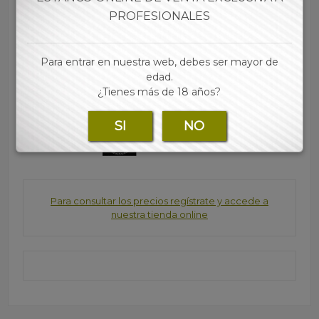
• Combustión lenta
PROFESIONALES
•Ultrafino
• Cada estuche contiene 50 libros con 32 hojas
• Las mejores marcas de papel, tubos, filtros y
Para entrar en nuestra web, debes ser mayor de
accesorios para tu estanco lo encontraras en nuestra
edad.
web
¿Tienes más de 18 años?
SI
NO
Marca:
Para consultar los precios regístrate y accede a
nuestra tienda online