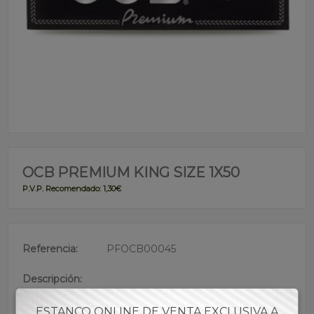
OCB PREMIUM KING SIZE 1X50
P.V.P. Recomendado: 1,30€
Referencia:
PFOCB00045
Descripción:
• Papel de goma de acacia natural de la marca OCB
tamaño KING SIZE (110MM)
ESTANCO ONLINE DE VENTA EXCLUSIVA A