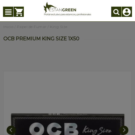
Inicio
/
Papel de Fumar
/
King Size
OCB PREMIUM KING SIZE 1X50