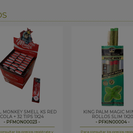
OS
L MONKEY SMELL KS RED
KING PALM MAGIC MIN
COLA + 32 TIPS 1X24
ROLLOS SLIM 1X2
- PFMON00023 -
- PFKIN00004 -
onsultar los precios regístrate y
Para consultar los precios regís