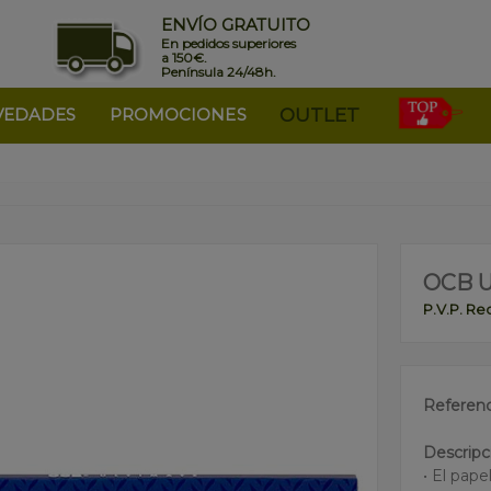
ENVÍO GRATUITO
En pedidos superiores
a 150€.
Península 24/48h.
VEDADES
PROMOCIONES
OUTLET
OCB U
P.V.P. R
Referenc
Descripc
• El pap