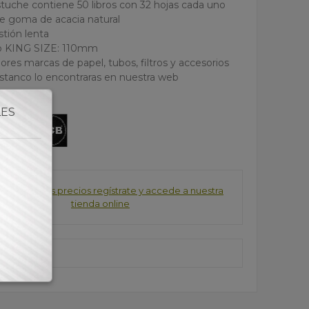
stuche contiene 50 libros con 32 hojas cada uno
de goma de acacia natural
tión lenta
o KING SIZE: 110mm
ores marcas de papel, tubos, filtros y accesorios
estanco lo encontraras en nuestra web
LES
consultar los precios regístrate y accede a nuestra
tienda online