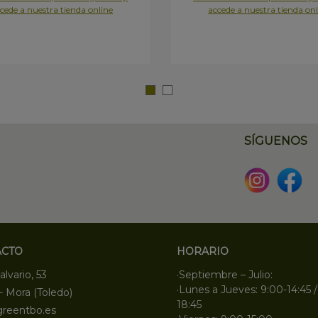
cede a nuestra tienda online
accede a nuestra tienda onl
SÍGUENOS
ACTO
HORARIO
alvario, 53
·Septiembre – Julio:
·Lunes a Jueves: 9:00-14:45 /
- Mora (Toledo)
18:45
greentbo.es