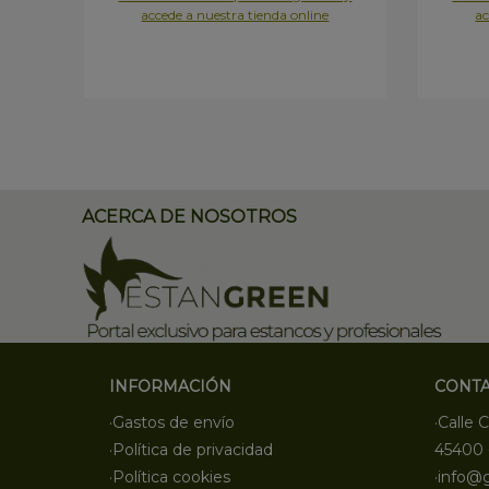
accede a nuestra tienda online
ac
ACERCA DE NOSOTROS
INFORMACIÓN
CONT
·Gastos de envío
·Calle C
·Política de privacidad
45400 
·Política cookies
·info@