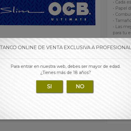
• Cada e
• Papel 
• Combus
• Tamañ
• Las mej
para tu 
TANCO ONLINE DE VENTA EXCLUSIVA A PROFESIONA
Marca:
Para entrar en nuestra web, debes ser mayor de edad.
¿Tienes más de 18 años?
Para 
SI
NO