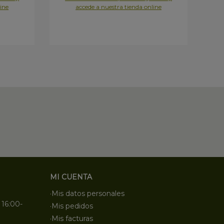
ine
accede a nuestra tienda online
MI CUENTA
·Mis datos personales
 16:00-
·Mis pedidos
·Mis facturas