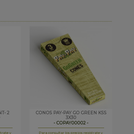
T- 2
CONOS PAY-PAY GO GREEN KSS
GRE
0
3X30
- COPAY00002 -
trate y
Para consultar los precios regístrate y
Pa