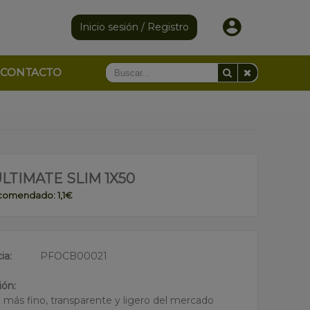
Inicio sesión / Registro
CONTACTO
LTIMATE SLIM 1X50
ecomendado: 1,1€
ia:
PFOCB00021
ión:
el más fino, transparente y ligero del mercado