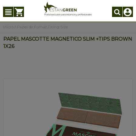
Inicio
/
Papel de Fumar
/
King Size
PAPEL MASCOTTE MAGNETICO SLIM +TIPS BROWN
1X26