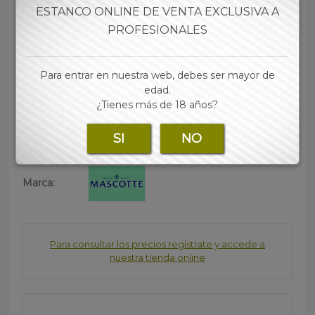
• Papel de fumar Mascotte original pero sin blanquear
ESTANCO ONLINE DE VENTA EXCLUSIVA A
• Combustión lenta
PROFESIONALES
• Cierre magnético
• Formato King size slim
• 26 librillos/unidad
Para entrar en nuestra web, debes ser mayor de
• 34 papeles/librillo
edad.
• Las mejores marcas de papel, tubos, filtros y
¿Tienes más de 18 años?
accesorios para tu estanco lo encontraras en nuestra
web
SI
NO
Marca:
Para consultar los precios regístrate y accede a
nuestra tienda online