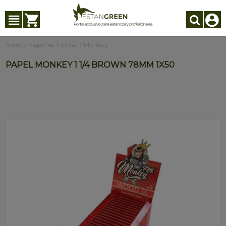
Inicio
/
Papel de Fumar
/
Monkey
PAPEL MONKEY 1 1/4 BROWN 78MM 1X50