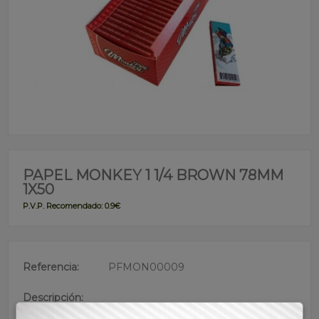
PAPEL MONKEY 1 1/4 BROWN 78MM
1X50
P.V.P. Recomendado: 0.9€
Referencia:
PFMON00009
Descripción:
• Papel para fumar sin blanquear con goma arábica