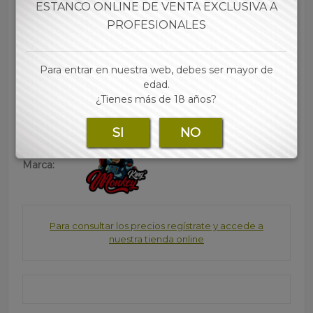
ESTANCO ONLINE DE VENTA EXCLUSIVA A
100% natural, sin colorantes ni aditivos
• Combustión lenta
PROFESIONALES
• 50 librillos/unidad
• 32 papeles/librillo
Para entrar en nuestra web, debes ser mayor de
• Las mejores marcas de papel, tubos, filtros y
edad.
accesorios para tu estanco lo encontraras en nuestra
¿Tienes más de 18 años?
web
SI
NO
Marca:
Para consultar los precios regístrate y accede a
nuestra tienda online