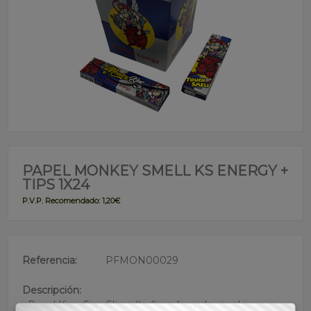
PAPEL MONKEY SMELL KS ENERGY +
TIPS 1X24
P.V.P. Recomendado: 1,20€
Referencia:
PFMON00029
Descripción:
• Papel King Size Slim ultrafino slim saborizado