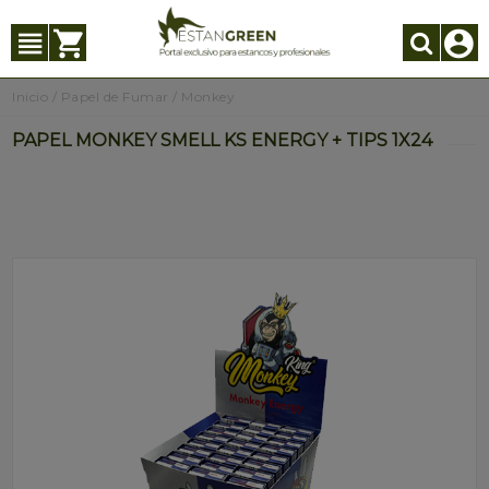
Inicio
/
Papel de Fumar
/
Monkey
PAPEL MONKEY SMELL KS ENERGY + TIPS 1X24