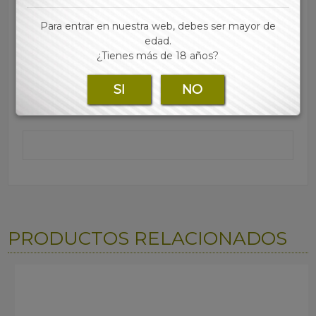
Marca:
Para entrar en nuestra web, debes ser mayor de
edad.
¿Tienes más de 18 años?
Para consultar los precios regístrate y accede a
SI
NO
nuestra tienda online
PRODUCTOS RELACIONADOS