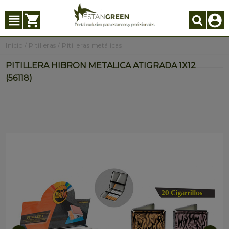
Inicio
/
Pitilleras
/
Pitilleras metálicas
PITILLERA HIBRON METALICA ATIGRADA 1X12
(56118)