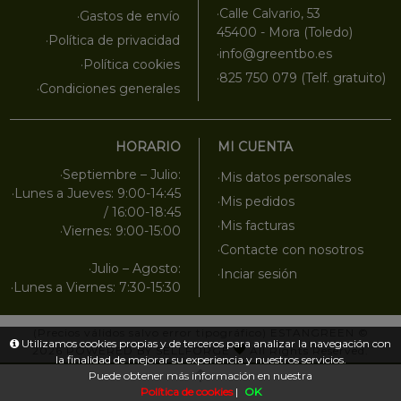
·Calle Calvario, 53
·Gastos de envío
45400 - Mora (Toledo)
·Política de privacidad
·info@greentbo.es
·Política cookies
·825 750 079 (Telf. gratuito)
·Condiciones generales
HORARIO
MI CUENTA
·Septiembre – Julio:
·Mis datos personales
·Lunes a Jueves: 9:00-14:45
·Mis pedidos
/ 16:00-18:45
·Mis facturas
·Viernes: 9:00-15:00
·Contacte con nosotros
·Julio – Agosto:
·Inciar sesión
·Lunes a Viernes: 7:30-15:30
(Precios válidos salvo error tipográfico)
ESTANGREEN
©
Utilizamos cookies propias y de terceros para analizar la navegación con
2026
POWERED BY SELLFORGE
All Rights Reserved.
la finalidad de mejorar su experiencia y nuestros servicios.
Puede obtener más información en nuestra
Política de cookies
|
OK