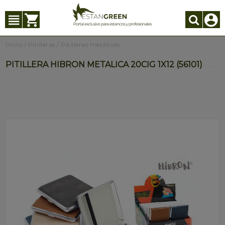
Inicio
/
Pitilleras
/
Pitilleras metálicas
PITILLERA HIBRON METALICA 20CIG 1X12 (56101)