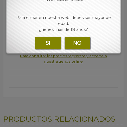
• 4 colores
• Cada expositor contiene 12 pitilleras
Para entrar en nuestra web, debes ser mayor de
edad.
¿Tienes más de 18 años?
Marca:
SI
NO
Para consultar los precios regístrate y accede a
nuestra tienda online
PRODUCTOS RELACIONADOS