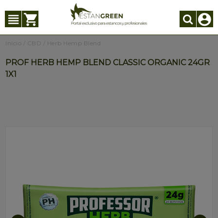
Inicio
/
CBD
/
Herb Hemp Blend
PROF HERB HEMP BLEND CLASSIC ORGANIC 24GR
1X1