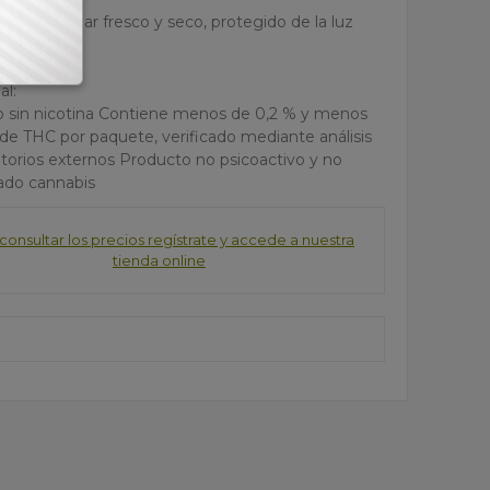
 en un lugar fresco y seco, protegido de la luz
ecta
al:
 sin nicotina Contiene menos de 0,2 % y menos
de THC por paquete, verificado mediante análisis
atorios externos Producto no psicoactivo y no
ado cannabis
consultar los precios regístrate y accede a nuestra
tienda online