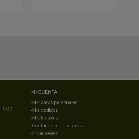
MI CUENTA
·Mis datos personales
 16:00-
·Mis pedidos
·Mis facturas
·Contacte con nosotros
·Inciar sesión