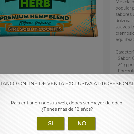
Mezcla p
popular 
sabores 
dulzura 
suaves to
cremosid
equilibra
Caracterí
• Sabor: 
• 24 g po
• Fórmul
• Bolsa d
• Analiz
TANCO ONLINE DE VENTA EXCLUSIVA A PROFESIONA
• Incluy
• Ingred
Para entrar en nuestra web, debes ser mayor de edad.
Modo de
¿Tienes más de 18 años?
Mezclar 
dejar re
SI
NO
Conserva