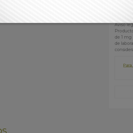
Mantener
solar dir
Aviso leg
Producto
de 1 mg 
de labor
consider
Para 
OS