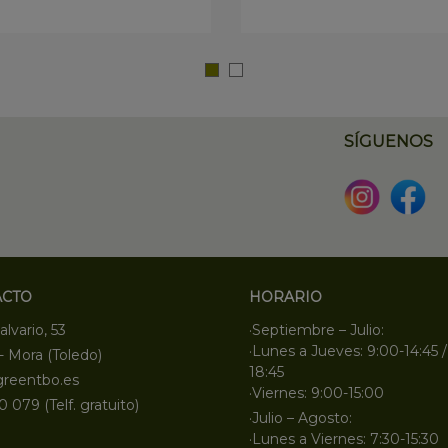
SÍGUENOS
ACTO
HORARIO
alvario, 53
·Septiembre – Julio:
·Lunes a Jueves: 9:00-14:45 /
- Mora (Toledo)
18:45
greentbo.es
·Viernes: 9:00-15:00
0 079 (Telf. gratuito)
·Julio – Agosto:
·Lunes a Viernes: 7:30-15:30