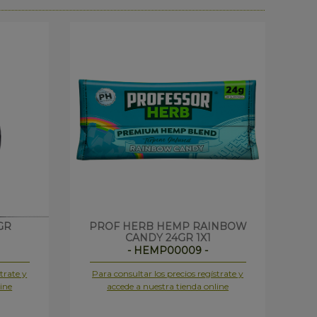
GR
PROF HERB HEMP RAINBOW
CANDY 24GR 1X1
- HEMP00009 -
trate y
Para consultar los precios regístrate y
Pa
ine
accede a nuestra tienda online