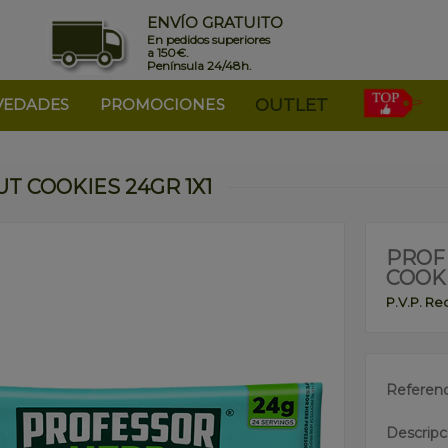
ENVÍO GRATUITO
En pedidos superiores
a 150€.
Península 24/48h.
VEDADES
PROMOCIONES
OUTLET
 COOKIES 24GR 1X1
PROF
COOKI
P.V.P. R
Referenc
Descripc