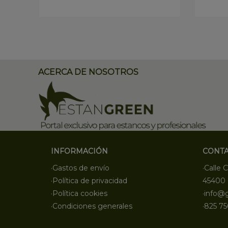
ACERCA DE NOSOTROS
INFORMACIÓN
CONT
·Gastos de envío
·Calle C
·Política de privacidad
45400 
·Política cookies
·info@
·Condiciones generales
·825 75