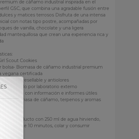
remium de cáñamo industrial inspirada en el
perfil GSC, que combina una agradable fusión entre
dulces y matices terrosos Disfruta de una intensa
inicial con notas tipo postre, acompañadas por
ques de vainilla, chocolate y una ligera
ad mantequillosa que crean una experiencia rica y
da
sticas:
Girl Scout Cookies
r bolsa
• Biomasa de cáñamo industrial premium
a vegana certificada
e aluminio resellable y antiolores
ado y probado por laboratorio externo
LES
e código QR con información e informes útiles
ientes: Biomasa de cáñamo, terpenos y aromas
 uso:
1 g del producto con 250 ml de agua hirviendo,
posar durante 10 minutos, colar y consumir
ción: