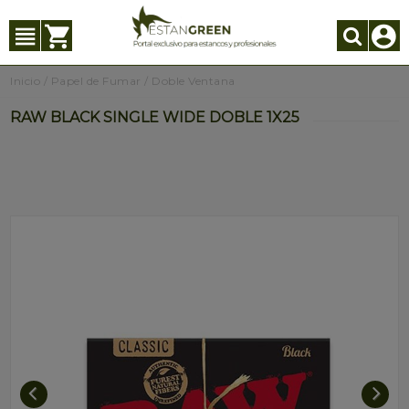
Inicio
/
Papel de Fumar
/
Doble Ventana
RAW BLACK SINGLE WIDE DOBLE 1X25