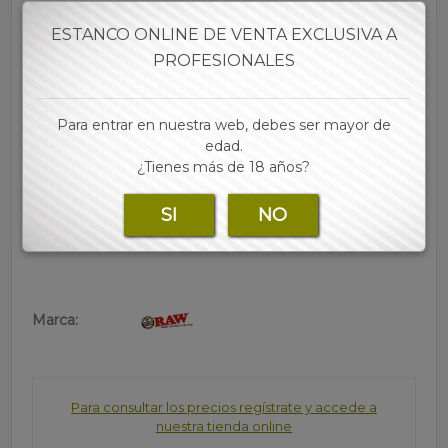
• Combustión lenta y uniforme
• Sin cloro ni aditivos
ESTANCO ONLINE DE VENTA EXCLUSIVA A
• Doble ventana
PROFESIONALES
• Pega de cáñamo que evita que se despegue el
cigarrilo al liarlo
• Cada estuche contiene 25 libritos con 50 hojas cada
Para entrar en nuestra web, debes ser mayor de
uno
edad.
• Tamaño:70 mm (Regular)
¿Tienes más de 18 años?
• Las mejores marcas de papel, tubos, filtros y
SI
NO
accesorios para tu estanco lo encontraras en nuestra
web
Marca:
Para consultar los precios regístrate y accede a
nuestra tienda online