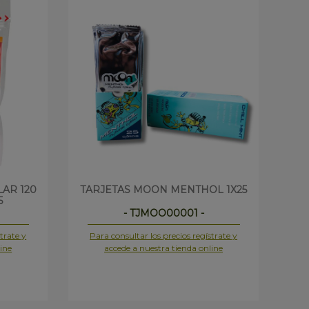
AR 120
TARJETAS MOON MENTHOL 1X25
FIL
5
- TJMOO00001 -
trate y
Para consultar los precios regístrate y
Pa
ine
accede a nuestra tienda online