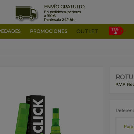
ENVÍO GRATUITO
En pedidos superiores
a 150€.
Península 24/48h.
VEDADES
PROMOCIONES
OUTLET
ROTU
P.V.P. R
Referenc
Para 