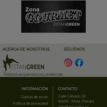
ACERCA DE NOSOTROS
SÍGUENOS
INFORMACIÓN
CONTACTO
·Calle Calvario, 53
·Gastos de envío
45400 - Mora (Toledo)
·Política de privacidad
·info@greentbo.es