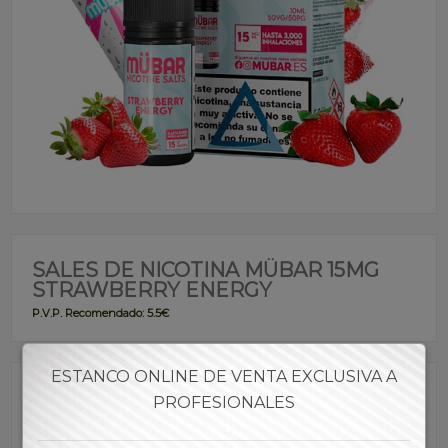
SALES DE NICOTINA MÜBAR 15MG
STRAWBERRY ENERGY
P.V.P. Recomendado: 5.5€
ESTANCO ONLINE DE VENTA EXCLUSIVA A
Referencia:
SAMÜB00027
PROFESIONALES
Marca: