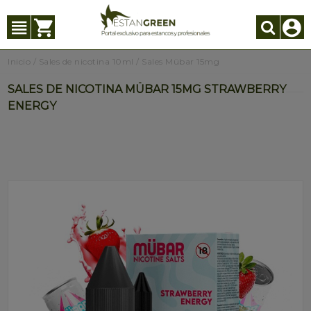
Inicio
/
Sales de nicotina 10ml
/
Sales Mübar 15mg
SALES DE NICOTINA MÜBAR 15MG STRAWBERRY
ENERGY