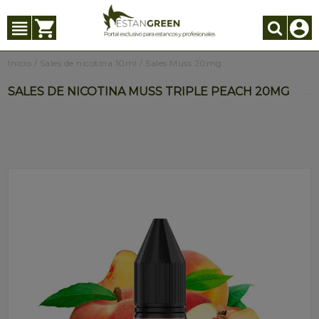
Inicio
/
Sales de nicotina 10ml
/
Sales Muss 20mg
SALES DE NICOTINA MUSS TRIPLE PEACH 20MG