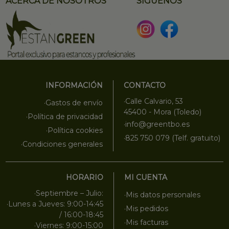
ACERCA DE NOSOTROS
SÍGUENOS
INFORMACIÓN
CONTACTO
·Calle Calvario, 53
·Gastos de envío
45400 - Mora (Toledo)
·Política de privacidad
·info@greentbo.es
·Política cookies
·825 750 079 (Telf. gratuito)
·Condiciones generales
HORARIO
MI CUENTA
·Septiembre – Julio:
·Mis datos personales
·Lunes a Jueves: 9:00-14:45
·Mis pedidos
/ 16:00-18:45
·Mis facturas
·Viernes: 9:00-15:00