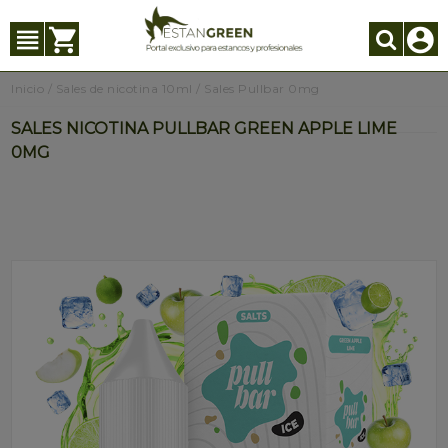
Inicio
/
Sales de nicotina 10ml
/
Sales Pullbar 0mg
SALES NICOTINA PULLBAR GREEN APPLE LIME
0MG