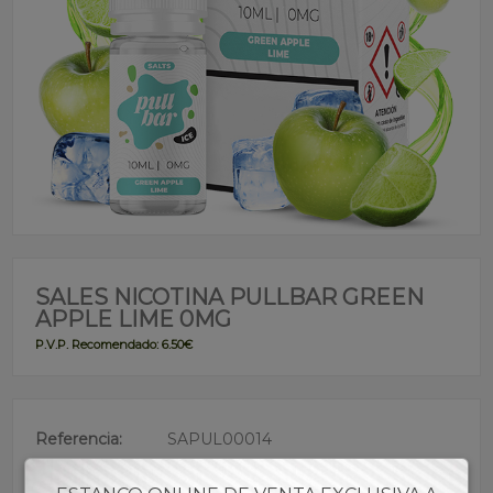
SALES NICOTINA PULLBAR GREEN
APPLE LIME 0MG
P.V.P. Recomendado: 6.50€
Referencia:
SAPUL00014
Descripción: