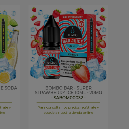
ME SODA
BOMBO BAR - SUPER
D
STRAWBERRY ICE 10ML - 20MG
- SABOM00032 -
trate y
Para consultar los precios regístrate y
Pa
ine
accede a nuestra tienda online