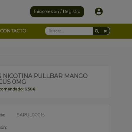
Inicio sesión / Registro
CONTACTO
S NICOTINA PULLBAR MANGO
SCUS 0MG
ecomendado: 6.50€
ia:
SAPUL00015
ión: