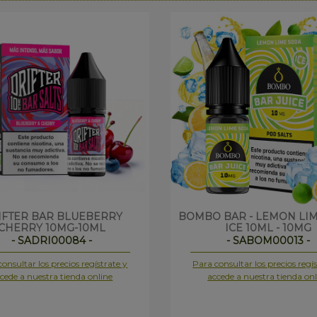
IFTER BAR BLUEBERRY
BOMBO BAR - LEMON LI
CHERRY 10MG-10ML
ICE 10ML - 10MG
- SADRI00084 -
- SABOM00013 -
onsultar los precios regístrate y
Para consultar los precios regís
cede a nuestra tienda online
accede a nuestra tienda onl