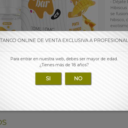
• Déjate
Hibiscus
se fusion
hibisco, 
exotism
• Las mej
TANCO ONLINE DE VENTA EXCLUSIVA A PROFESIONA
para tu 
Para entrar en nuestra web, debes ser mayor de edad.
Para 
¿Tienes más de 18 años?
SI
NO
OS