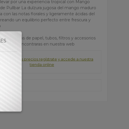
 llevar por una experiencia tropical con Mango
 de Pullbar La dulzura jugosa del mango maduro
a con las notas florales y ligeramente ácidas del
creando un equilibrio perfecto entre frescura y
o
ores marcas de papel, tubos, filtros y accesorios
LES
estanco lo encontraras en nuestra web
consultar los precios regístrate y accede a nuestra
tienda online