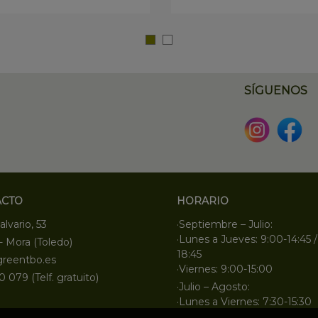
SÍGUENOS
ACTO
HORARIO
alvario, 53
·Septiembre – Julio:
·Lunes a Jueves: 9:00-14:45 /
- Mora (Toledo)
18:45
greentbo.es
·Viernes: 9:00-15:00
0 079 (Telf. gratuito)
·Julio – Agosto:
·Lunes a Viernes: 7:30-15:30