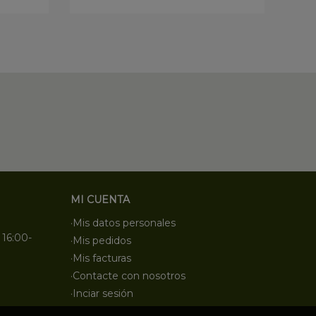
MI CUENTA
·Mis datos personales
 16:00-
·Mis pedidos
·Mis facturas
·Contacte con nosotros
·Inciar sesión