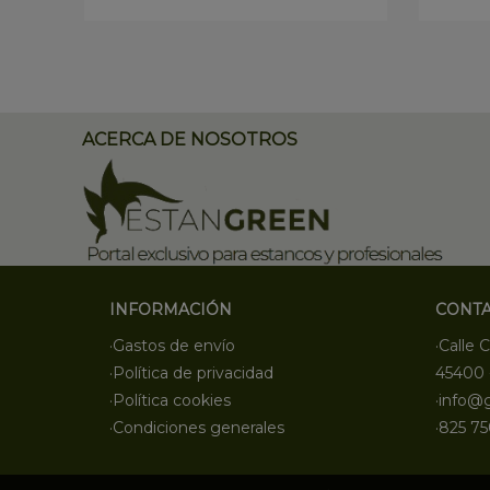
ACERCA DE NOSOTROS
INFORMACIÓN
CONT
·Gastos de envío
·Calle C
·Política de privacidad
45400 
·Política cookies
·info@
·Condiciones generales
·825 75