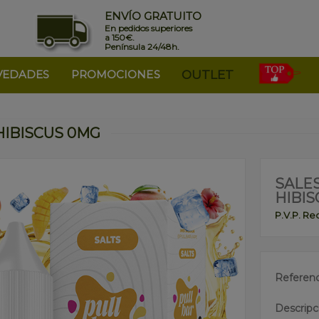
ENVÍO GRATUITO
En pedidos superiores
a 150€.
Península 24/48h.
VEDADES
PROMOCIONES
OUTLET
HIBISCUS 0MG
SALE
HIBI
P.V.P. R
Referenc
Descripc