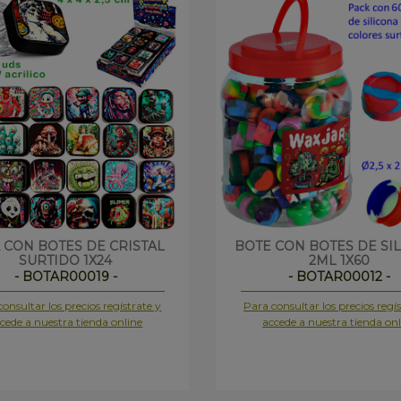
 CON BOTES DE CRISTAL
BOTE CON BOTES DE SI
SURTIDO 1X24
2ML 1X60
- BOTAR00019 -
- BOTAR00012 -
onsultar los precios regístrate y
Para consultar los precios regís
cede a nuestra tienda online
accede a nuestra tienda onl