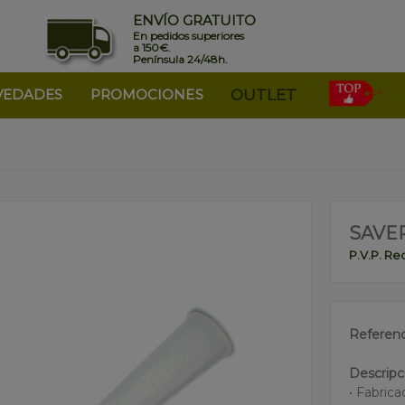
ENVÍO GRATUITO
En pedidos superiores
a 150€.
Península 24/48h.
VEDADES
PROMOCIONES
OUTLET
SAVE
P.V.P. R
Referenc
Descripc
• Fabrica