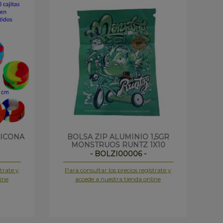
LICONA
BOLSA ZIP ALUMINIO 1,5GR
BO
MONSTRUOS RUNTZ 1X10
- BOLZI00006 -
trate y
Para consultar los precios regístrate y
Pa
ine
accede a nuestra tienda online