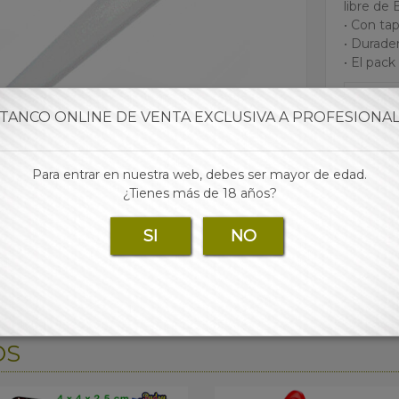
libre de
• Con ta
• Durader
• El pac
Para 
TANCO ONLINE DE VENTA EXCLUSIVA A PROFESIONA
Para entrar en nuestra web, debes ser mayor de edad.
¿Tienes más de 18 años?
SI
NO
OS