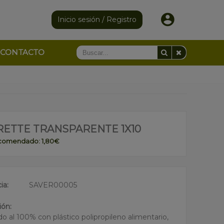
Inicio sesión / Registro
CONTACTO
RETTE TRANSPARENTE 1X10
ecomendado: 1,80€
ia:
SAVER00005
ión:
do al 100% con plástico polipropileno alimentario,