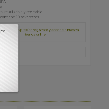
 BPA
pa
o, reutilizable y reciclable
k contiene 10 saverettes
consultar los precios regístrate y accede a nuestra
LES
tienda online