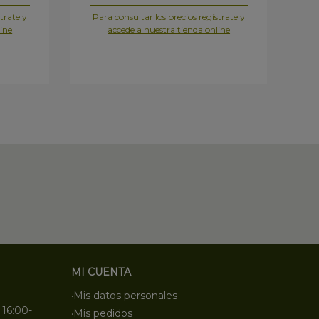
trate y
Para consultar los precios regístrate y
Pa
ine
accede a nuestra tienda online
MI CUENTA
·Mis datos personales
 16:00-
·Mis pedidos