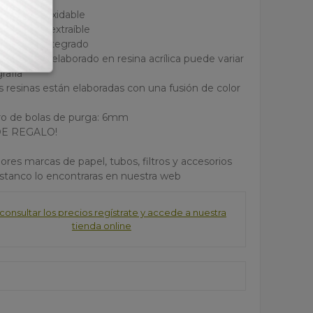
r
e acero inoxidable
e plástico extraíble
melazas integrado
n producto elaborado en resina acrílica puede variar
grafía
as resinas están elaboradas con una fusión de color
o de bolas de purga: 6mm
DE REGALO!
ores marcas de papel, tubos, filtros y accesorios
estanco lo encontraras en nuestra web
consultar los precios regístrate y accede a nuestra
tienda online