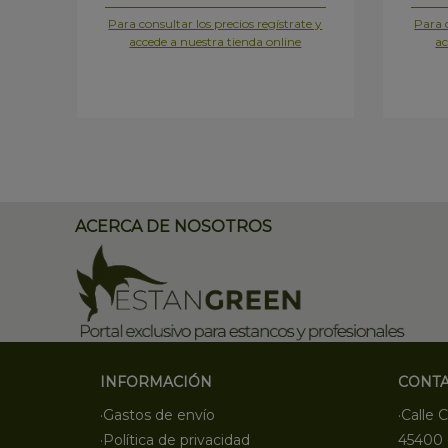
Para consultar los precios regístrate y
Para c
accede a nuestra tienda online
ac
ACERCA DE NOSOTROS
INFORMACIÓN
CONT
·Gastos de envío
·Calle C
·Política de privacidad
45400 