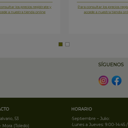
onsultar los precios regístrate y
Para consultar los precios regís
cede a nuestra tienda online
accede a nuestra tienda onl
SÍGUENOS
ACTO
HORARIO
alvario, 53
·Septiembre – Julio:
·Lunes a Jueves: 9:00-14:45 /
- Mora (Toledo)