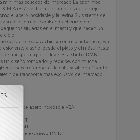
a mini más deseada del mercado La cachimba
IMIA está hecha con materiales de la mejor
como el acero inoxidable y la resina Su sistema de
rizontal es brutal, expulsando el humo por
 pequeños situados en el mástil y que hacen un
creíble
que convierte esta cachimba en una auténtica joya
presionante diseño, desde el plato y el mástil hasta
ín de transporte que incluye esta shisha DMNT
Es un diseño rompedor y rebelde, con mucha
ía que hace referencia a la cultura vikinga Cuenta
aletín de transporte más exclusivo del mercado
:
LES
 resina
inmersión de acero inoxidable V2A
 silicona
 resina DMNT
xclusivo DMNT
de transporte exclusivo DMNT