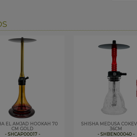
OS
HA EL AMJAD HOOKAH 70
SHISHA MEDUSA COKEV
CM GOLD
36CM
- SHCAP00017 -
- SHBEN00040 -