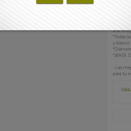
Conecto
Pinzas d
Difusor d
Recoge 
*Al ser u
a la foto
*Todas l
y blanco
*Diámetr
*¡BASE 
• Las mej
para tu 
Para 