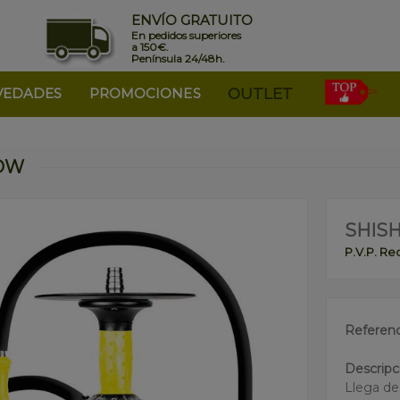
ENVÍO GRATUITO
En pedidos superiores
a 150€.
Península 24/48h.
VEDADES
PROMOCIONES
OUTLET
LOW
SHIS
P.V.P. R
Referenc
Descripc
Llega de