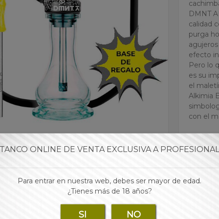
cachimb
DMNT ALK
calidad 
purga ho
agujeros
efecto in
Pero lo 
es su im
el malet
Alkimia 
simbolog
con el m
INCLUYE
Base
TANCO ONLINE DE VENTA EXCLUSIVA A PROFESIONA
Mástil de
Tubo de 
Manguera
Para entrar en nuestra web, debes ser mayor de edad.
Boquilla
¿Tienes más de 18 años?
Plato e
Maletín 
SI
NO