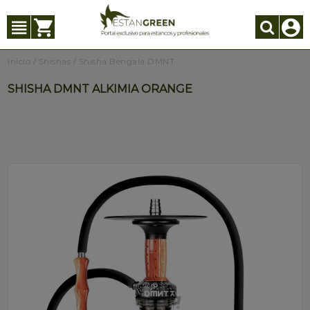
Inicio
/
Shishas
/
Shisha Bengala DMNT
SHISHA DMNT ALKIMIA ORANGE