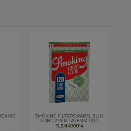
RGANIC
SMOKING FILTROS PAPEL SLIM
F
LONG 22MM 120 6MM 1X30
- FLSMK00014 -