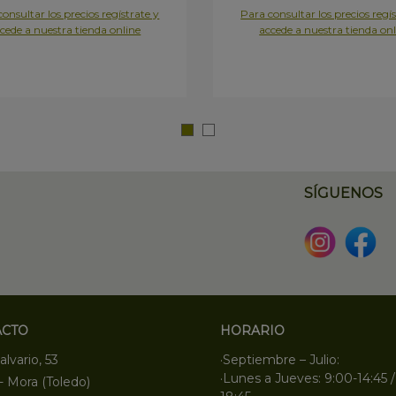
onsultar los precios regístrate y
Para consultar los precios regís
cede a nuestra tienda online
accede a nuestra tienda onl
SÍGUENOS
ACTO
HORARIO
alvario, 53
·Septiembre – Julio:
·Lunes a Jueves: 9:00-14:45 /
- Mora (Toledo)