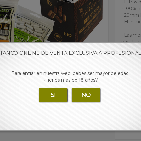
• Filtros
• 100% n
• 20mm 
• El estu
• Las mej
para tu 
TANCO ONLINE DE VENTA EXCLUSIVA A PROFESIONA
Marca:
Para entrar en nuestra web, debes ser mayor de edad.
¿Tienes más de 18 años?
Para 
SI
NO