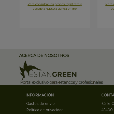
Para consultar los precios regístrate y
Para c
accede a nuestra tienda online
ac
ACERCA DE NOSOTROS
INFORMACIÓN
CONT
·Gastos de envío
·Calle C
·Política de privacidad
45400 