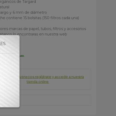
 orgánicos de Targard
atural
largo y 6 mm de diámetro
che contiene 15 bolsitas (150 filtros cada una)
ores marcas de papel, tubos, filtros y accesorios
estanco lo encontraras en nuestra web
LES
consultar los precios regístrate y accede a nuestra
tienda online