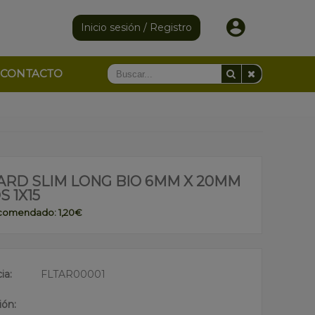
Inicio sesión / Registro
CONTACTO
ARD SLIM LONG BIO 6MM X 20MM
S 1X15
ecomendado: 1,20€
ia:
FLTAR00001
ión: