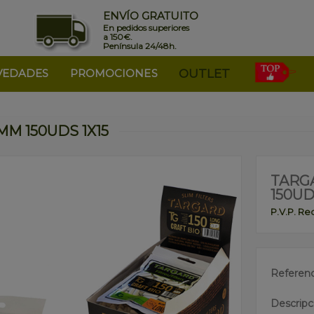
ENVÍO GRATUITO
En pedidos superiores
a 150€.
Península 24/48h.
VEDADES
PROMOCIONES
OUTLET
M 150UDS 1X15
TARG
150UD
P.V.P. R
Referenc
Descripc