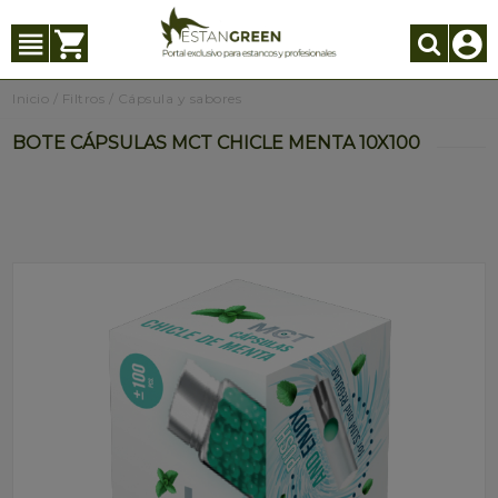
Inicio
/
Filtros
/
Cápsula y sabores
BOTE CÁPSULAS MCT CHICLE MENTA 10X100