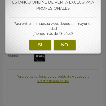
ESTANCO ONLINE DE VENTA EXCLUSIVA A
0CB
• 5,7 mm de diámetro
PROFESIONALES
• El estuche contiene 20 cajitas (120 filtros cada una)
• El cajón 30 estuches
Para entrar en nuestra web, debes ser mayor de
• Las mejores marcas de papel, tubos, filtros y
edad.
accesorios para tu estanco lo encontraras en nuestra
¿Tienes más de 18 años?
web
SI
NO
Marca:
Para consultar los precios regístrate y accede a
nuestra tienda online