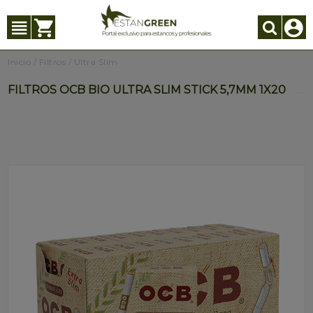
Inicio
/
Filtros
/
Ultra Slim
FILTROS OCB BIO ULTRA SLIM STICK 5,7MM 1X20