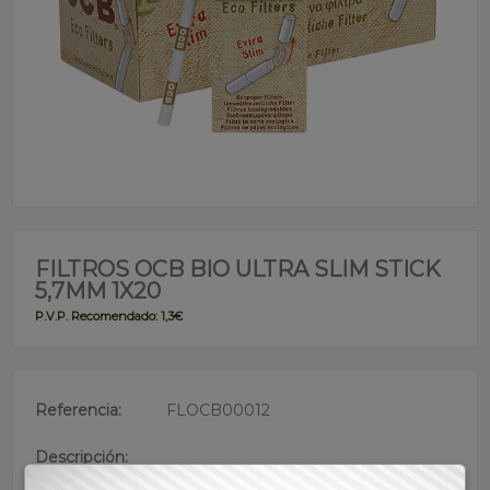
FILTROS OCB BIO ULTRA SLIM STICK
5,7MM 1X20
P.V.P. Recomendado: 1,3€
Referencia:
FLOCB00012
Descripción:
• Filtros pre cortados de la conocida marca de calidad