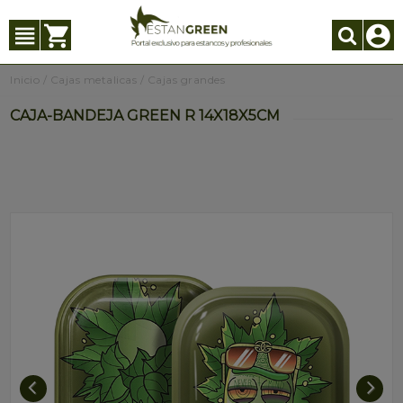
Inicio
/
Cajas metalicas
/
Cajas grandes
CAJA-BANDEJA GREEN R 14X18X5CM