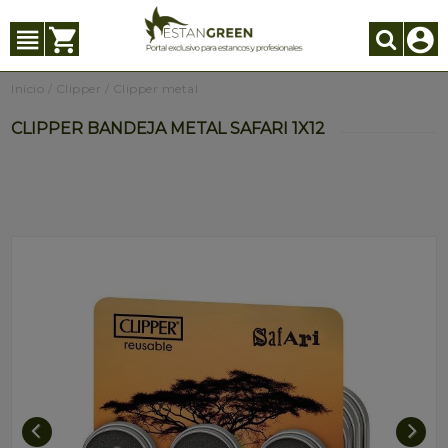
Inicio
/
Clipper
/
Clipper metal
CLIPPER BANDEJA METAL SAFARI 1X12