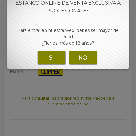
ESTANCO ONLINE DE VENTA EXCLUSIVA A
• Tamaño estándar
• Llama ajustable
PROFESIONALES
• Cada expositor contiene 12 encendedores + 12
ESTUCHES DE METAL DE REGALO
Para entrar en nuestra web, debes ser mayor de
• Las mejores marcas de papel, tubos, filtros y
edad.
accesorios para tu estanco lo encontraras en nuestra
¿Tienes más de 18 años?
web
SI
NO
Marca:
Para consultar los precios regístrate y accede a
nuestra tienda online