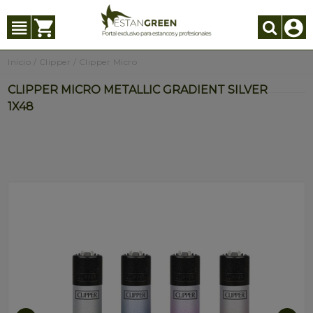
Inicio
/
Clipper
/
Clipper Micro
CLIPPER MICRO METALLIC GRADIENT SILVER
1X48