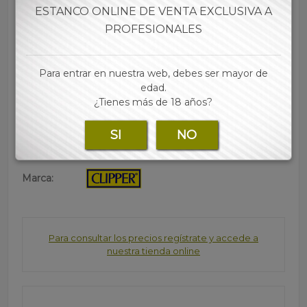
El carrousel contiene las siguientes referencias clipper
ESTANCO ONLINE DE VENTA EXCLUSIVA A
micro:
PROFESIONALES
• Black crystal gradient 48uds
• Metallic pastel 48uds
• soft touch all black 48uds
Para entrar en nuestra web, debes ser mayor de
edad.
• Las mejores marcas de papel, tubos, filtros y
¿Tienes más de 18 años?
accesorios para tu estanco lo encontraras en nuestra
web
SI
NO
Marca:
Para consultar los precios regístrate y accede a
nuestra tienda online