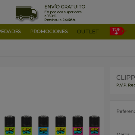
ENVÍO GRATUITO
En pedidos superiores
a 150€.
Península 24/48h.
VEDADES
PROMOCIONES
OUTLET
CLIPP
P.V.P. R
Referenc
Marca: