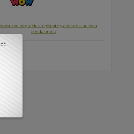
consultar los precios regístrate y accede a nuestra
tienda online
LES