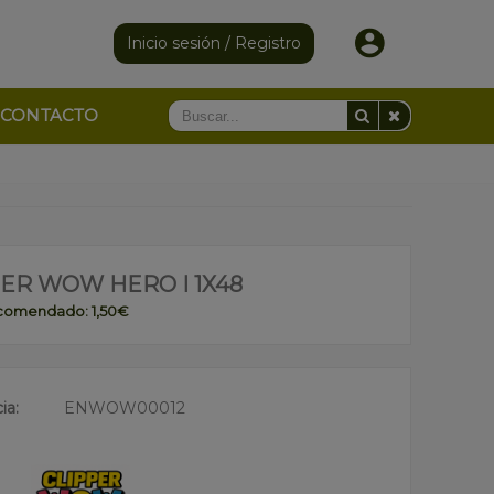
Inicio sesión / Registro
CONTACTO
ER WOW HERO I 1X48
ecomendado: 1,50€
ia:
ENWOW00012