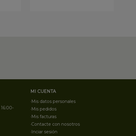
MI CUENTA
·Mis datos personales
 16:00-
·Mis pedidos
·Mis facturas
·Contacte con nosotros
·Inciar sesión