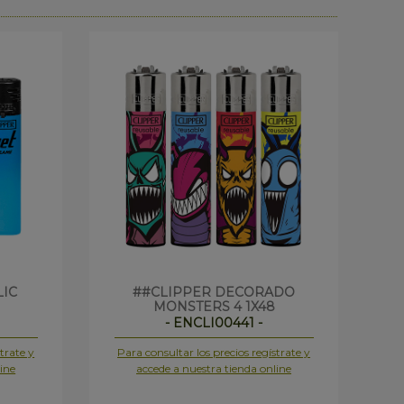
LIC
##CLIPPER DECORADO
C
MONSTERS 4 1X48
- ENCLI00441 -
trate y
Para consultar los precios regístrate y
Pa
ine
accede a nuestra tienda online