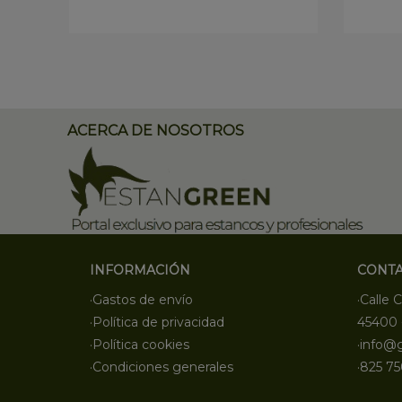
ACERCA DE NOSOTROS
INFORMACIÓN
CONT
·Gastos de envío
·Calle C
·Política de privacidad
45400 
·Política cookies
·info@
·Condiciones generales
·825 75