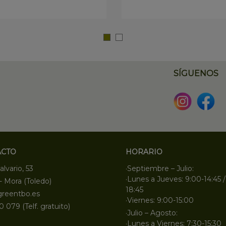
SÍGUENOS
ACTO
HORARIO
alvario, 53
·Septiembre – Julio:
·Lunes a Jueves: 9:00-14:45 /
- Mora (Toledo)
18:45
greentbo.es
·Viernes: 9:00-15:00
0 079 (Telf. gratuito)
·Julio – Agosto:
·Lunes a Viernes: 7:30-15:30