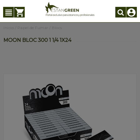
Inicio
/
Papel de Fumar
/
Blocs
MOON BLOC 300 1 1/4 1X24