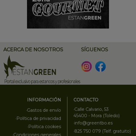
ACERCA DE NOSOTROS
SÍGUENOS
INFORMACIÓN
CONTACTO
·Calle Calvario, 53
·Gastos de envío
45400 - Mora (Toledo)
·Política de privacidad
·info@greentbo.es
·Política cookies
·825 750 079 (Telf. gratuito)
·Condiciones generales