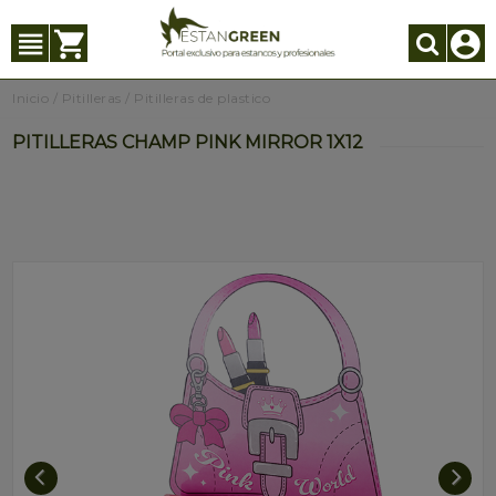
Inicio
/
Pitilleras
/
Pitilleras de plastico
PITILLERAS CHAMP PINK MIRROR 1X12