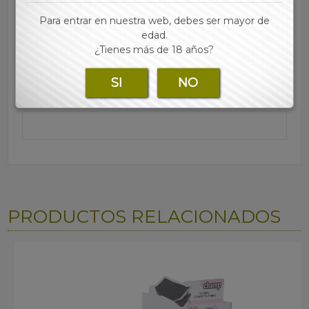
Marca:
Para entrar en nuestra web, debes ser mayor de
edad.
¿Tienes más de 18 años?
Para consultar los precios regístrate y accede a
nuestra tienda online
SI
NO
PRODUCTOS RELACIONADOS