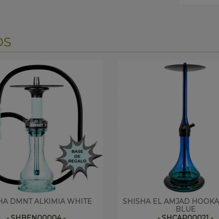
OS
HA DMNT ALKIMIA WHITE
SHISHA EL AMJAD HOOK
BLUE
- SHBEN00004 -
- SHCAP00021 -