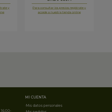
trate y
Para consultar los precios regístrate y
Pa
ine
accede a nuestra tienda online
MI CUENTA
·Mis datos personales
 16:00-
·Mis pedidos