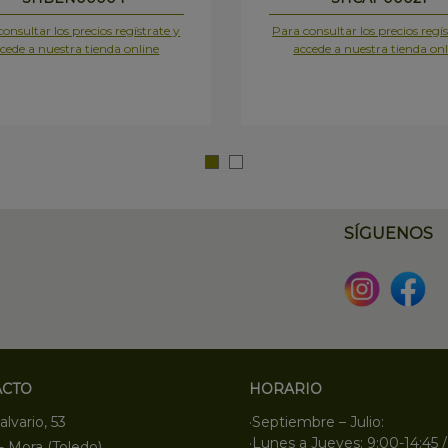
onsultar los precios regístrate y
Para consultar los precios regís
cede a nuestra tienda online
accede a nuestra tienda onl
SÍGUENOS
ACTO
HORARIO
alvario, 53
·Septiembre – Julio:
·Lunes a Jueves: 9:00-14:45 /
- Mora (Toledo)