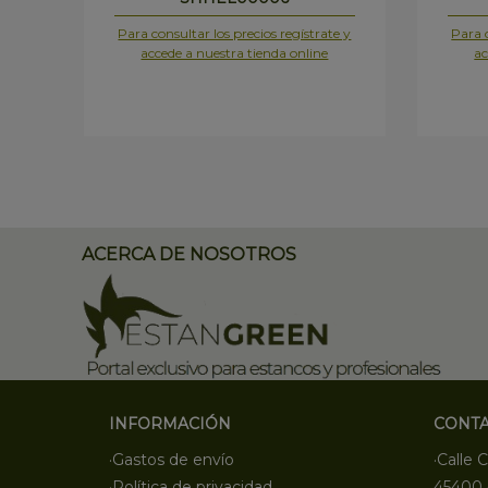
Para consultar los precios regístrate y
Para c
accede a nuestra tienda online
ac
ACERCA DE NOSOTROS
INFORMACIÓN
CONT
·Gastos de envío
·Calle C
·Política de privacidad
45400 