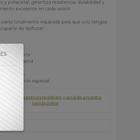
 y poliacetal, garantiza resistencia, durabilidad y
miento excelente en cada sesión
viene totalmente equipada para que solo tengas
cuparte de disfrutar:
 cristal
LES
a de transporte
era The Legend
a a juego
 con punzón
grabado edición especial
consultar los precios regístrate y accede a nuestra
tienda online