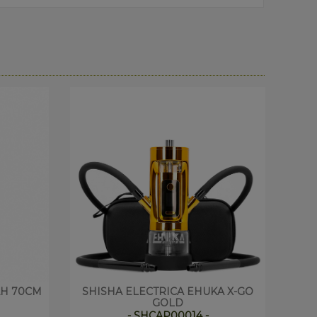
AH 70CM
SHISHA ELECTRICA EHUKA X-GO
SHI
GOLD
- SHCAP00014 -