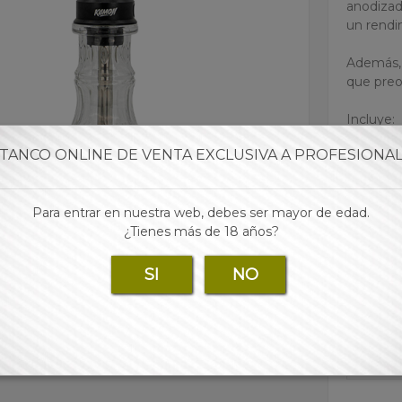
anodizado
un rendi
Además, 
que preo
Incluye:
• Base de
TANCO ONLINE DE VENTA EXCLUSIVA A PROFESIONA
• Mochil
• Mangu
• Boquill
Para entrar en nuestra web, debes ser mayor de edad.
• Pinzas
¿Tienes más de 18 años?
• Plato 
SI
NO
Para 