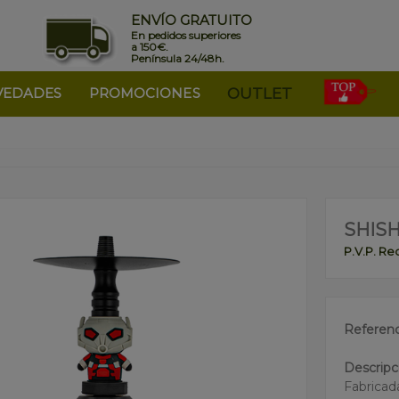
ENVÍO GRATUITO
En pedidos superiores
a 150€.
Península 24/48h.
VEDADES
PROMOCIONES
OUTLET
SHIS
P.V.P. R
Referenc
Descripc
Fabricad