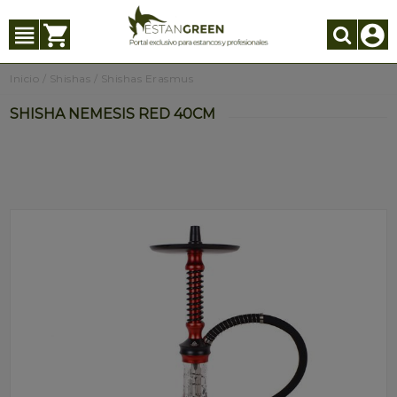
Inicio
/
Shishas
/
Shishas Erasmus
SHISHA NEMESIS RED 40CM