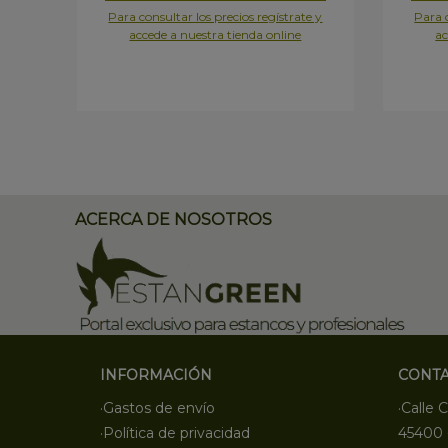
Para consultar los precios regístrate y
Para c
accede a nuestra tienda online
ac
ACERCA DE NOSOTROS
INFORMACIÓN
CONT
·Gastos de envío
·Calle C
·Política de privacidad
45400 