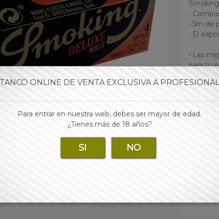
Smokin
• Combus
• 5m de 
• El expo
• Las mej
para tu 
TANCO ONLINE DE VENTA EXCLUSIVA A PROFESIONA
Marca:
Para entrar en nuestra web, debes ser mayor de edad.
¿Tienes más de 18 años?
Para 
SI
NO