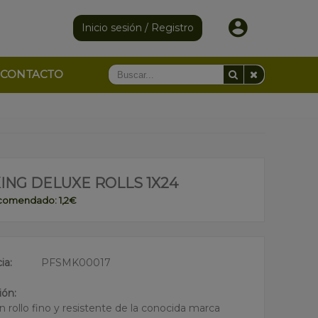
Inicio sesión / Registro
CONTACTO
ING DELUXE ROLLS 1X24
ecomendado: 1,2€
ia:
PFSMK00017
ión:
n rollo fino y resistente de la conocida marca