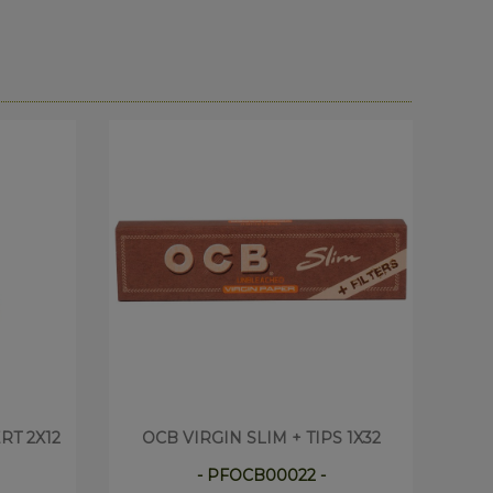
T 2X12
OCB VIRGIN SLIM + TIPS 1X32
M
- PFOCB00022 -