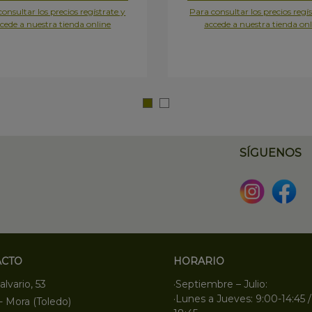
onsultar los precios regístrate y
Para consultar los precios regís
cede a nuestra tienda online
accede a nuestra tienda onl
SÍGUENOS
ACTO
HORARIO
alvario, 53
·Septiembre – Julio:
·Lunes a Jueves: 9:00-14:45 /
- Mora (Toledo)