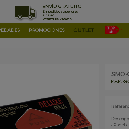
ENVÍO GRATUITO
En pedidos superiores
a 150€.
Península 24/48h.
VEDADES
PROMOCIONES
OUTLET
SMOK
P.V.P. R
Referenc
Descripc
• Papel e