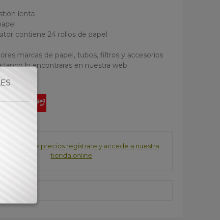
g
tión lenta
papel
sitor contiene 24 rollos de papel
ores marcas de papel, tubos, filtros y accesorios
estanco lo encontraras en nuestra web
LES
consultar los precios regístrate y accede a nuestra
tienda online