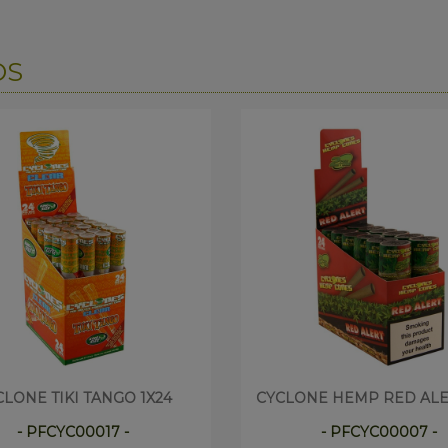
OS
CLONE TIKI TANGO 1X24
CYCLONE HEMP RED ALER
- PFCYC00017 -
- PFCYC00007 -